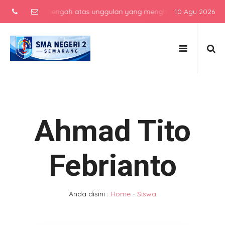
sekolah menengah atas unggulan yang menghasilkan lulusan berkarak
10 Agu 2026
Ahmad Tito
Febrianto
Anda disini :
Home
-
Siswa