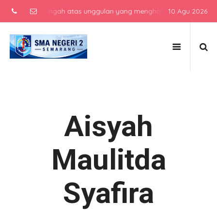
ekolah menengah atas unggulan yang menghasilkan lulusan berkarakte
10 Agu 2026
Aisyah
Maulitda
Syafira