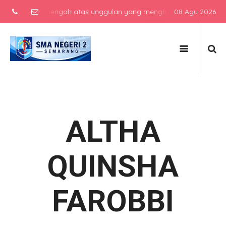
sekolah menengah atas unggulan yang menghasilkan lulusan berkarak
08 Agu 2026
ALTHA
QUINSHA
FAROBBI