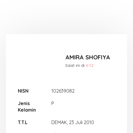
AMIRA SHOFIYA
Saat ini di
X-12
NISN
102639082
Jenis
P
Kelamin
T.T.L
DEMAK, 23 Juli 2010