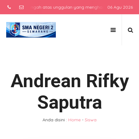
ekolah menengah atas unggulan yang menghasilkan lulusan berkarakte
06 Agu 2026
Andrean Rifky
Saputra
Anda disini :
Home
-
Siswa