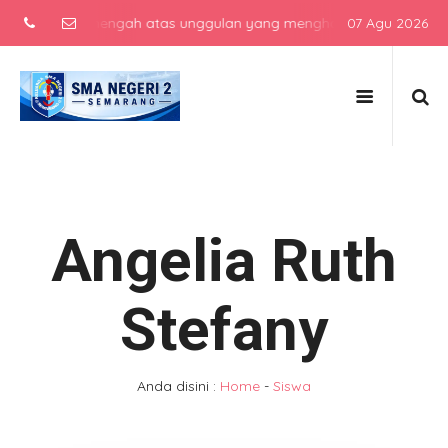
sekolah menengah atas unggulan yang menghasilkan lulusan berkarak
07 Agu 2026
Angelia Ruth
Stefany
Anda disini :
Home
-
Siswa