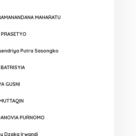
ARAMANANDANA MAHARATU
E PRASETYO
endriya Putra Sasongko
 BATRISYIA
A GUSNI
 MUTTAQIN
OANOVIA PURNOMO
y Dzaka Irwandi