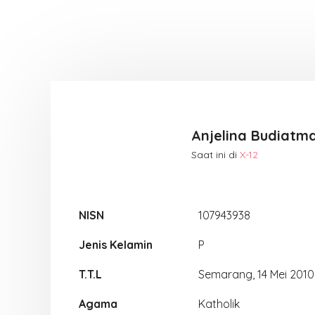
Anjelina Budiatma
Saat ini di
X-12
NISN
107943938
Jenis Kelamin
P
T.T.L
Semarang, 14 Mei 2010
Agama
Katholik