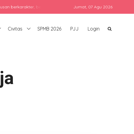
arakter, berprestasi, dan siap bersaing di era global dengan teta
Jumat,
07 Agu 2026
Civitas
SPMB 2026
PJJ
Login
ja