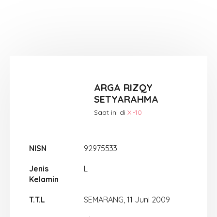
ARGA RIZQY
SETYARAHMA
Saat ini di
XI-10
NISN
92975533
Jenis
L
Kelamin
T.T.L
SEMARANG, 11 Juni 2009