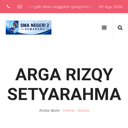
sekolah menengah atas unggulan yang menghasilkan lulusan berkarak
09 Agu 2026
ARGA RIZQY
SETYARAHMA
Anda disini :
Home
-
Siswa