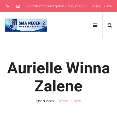
 sekolah menengah atas unggulan yang menghasilkan lulusan berkarak
06 Agu 2026
Aurielle Winna
Zalene
Anda disini :
Home
-
Siswa