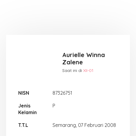
Aurielle Winna
Zalene
Saat ini di
XII-01
NISN
87326751
Jenis
P
Kelamin
T.T.L
Semarang, 07 Februari 2008