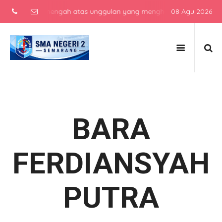
sekolah menengah atas unggulan yang menghasilkan lulusan berkarak
08 Agu 2026
BARA
FERDIANSYAH
PUTRA