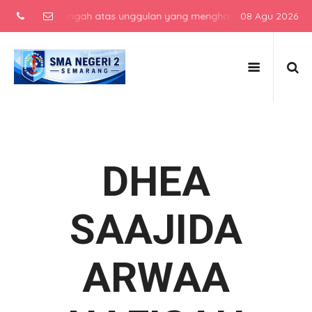
ekolah menengah atas unggulan yang menghasilkan lulusan berkarakte
08 Agu 2026
DHEA
SAAJIDA
ARWAA