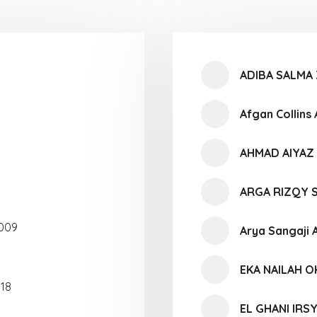
ADIBA SALMA 
Afgan Collins
AHMAD AIYAZ
ARGA RIZQY 
2009
Arya Sangaji A
EKA NAILAH O
 18
EL GHANI IRS