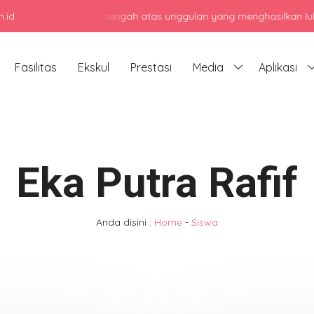
.id
jadi sekolah menengah atas unggulan yang menghasilkan lulusan berk
Fasilitas
Ekskul
Prestasi
Media
Aplikasi
Eka Putra Rafif
Anda disini :
Home
-
Siswa