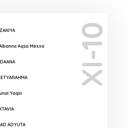
XI-10
ZAKIYA
 Albanna Aqsa Mexxa
 DAANA
SETYARAHMA
inal Yaqin
KTAVIA
YAD ADYUTA