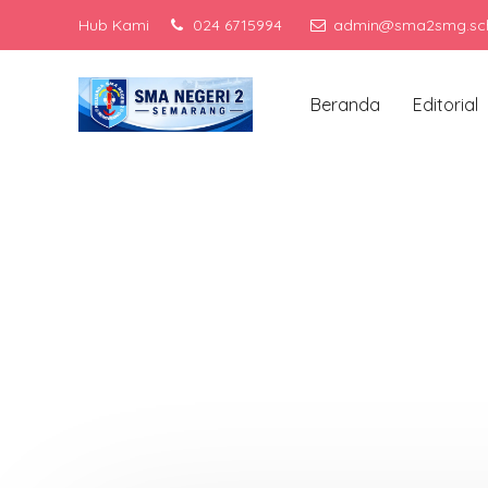
Hub Kami
024 6715994
admin@sma2smg.sch
Men
Beranda
Editorial