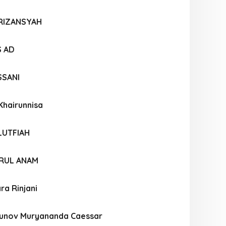
 RIZANSYAH
S AD
SSANI
Khairunnisa
LUTFIAH
IRUL ANAM
ra Rinjani
unov Muryananda Caessar