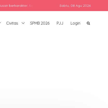
arakter, berprestasi, dan siap bersaing di era global dengan teta
Sabtu,
08 Agu 2026
Civitas
SPMB 2026
PJJ
Login