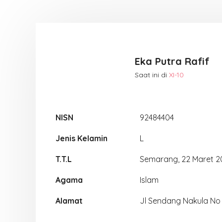
Eka Putra Rafif
Saat ini di
XI-10
NISN
92484404
Jenis Kelamin
L
T.T.L
Semarang, 22 Maret 
Agama
Islam
Alamat
Jl Sendang Nakula No