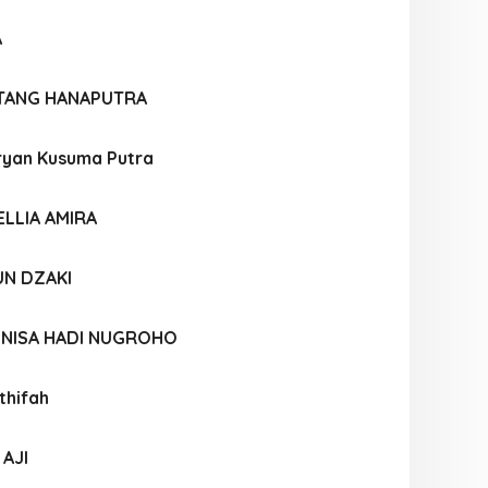
A
TANG HANAPUTRA
yan Kusuma Putra
LLIA AMIRA
UN DZAKI
UNISA HADI NUGROHO
thifah
AJI