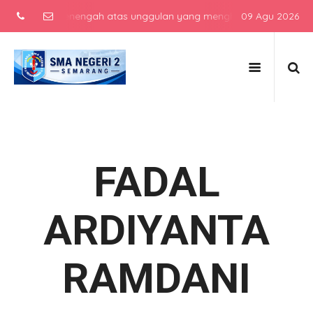
 sekolah menengah atas unggulan yang menghasilkan lulusan berkara
09 Agu 2026
FADAL
ARDIYANTA
RAMDANI