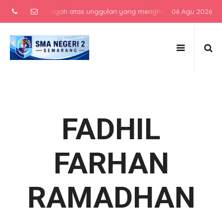
ekolah menengah atas unggulan yang menghasilkan lulusan berkarakt
06 Agu 2026
FADHIL
FARHAN
RAMADHAN