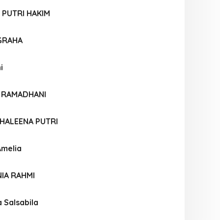
 PUTRI HAKIM
UGRAHA
i
A RAMADHANI
 KHALEENA PUTRI
Amelia
IA RAHMI
 Salsabila