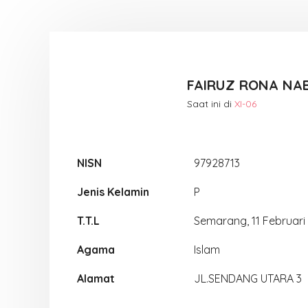
FAIRUZ RONA NAB
Saat ini di
XI-06
NISN
97928713
Jenis Kelamin
P
T.T.L
Semarang, 11 Februari
Agama
Islam
Alamat
JL.SENDANG UTARA 3