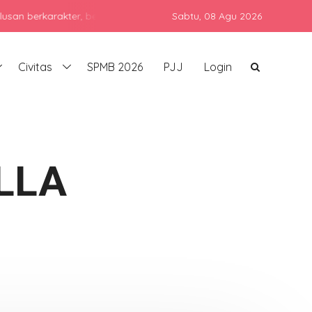
karakter, berprestasi, dan siap bersaing di era global dengan teta
Sabtu,
08 Agu 2026
Civitas
SPMB 2026
PJJ
Login
LLA