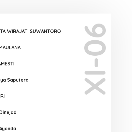
XI-06
PTA WIRAJATI SUWANTORO
 MAULANA
AMESTI
tya Saputera
RI
Dinejad
Riyanda