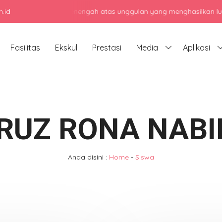
.id
jadi sekolah menengah atas unggulan yang menghasilkan lulusan ber
Fasilitas
Ekskul
Prestasi
Media
Aplikasi
IRUZ RONA NABI
Anda disini :
Home
-
Siswa