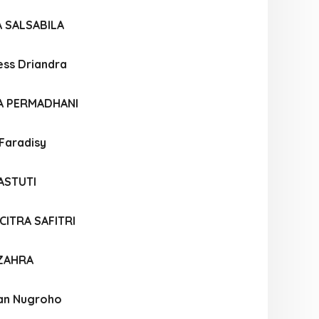
 SALSABILA
ess Driandra
A PERMADHANI
Faradisy
ASTUTI
CITRA SAFITRI
 ZAHRA
san Nugroho