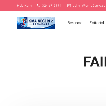
Hub Kami
024 6715994
admin@sma2smg.sch
Men
Beranda
Editorial
FA