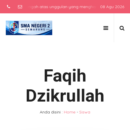
ekolah menengah atas unggulan yang menghasilkan lulusan berkarakte
08 Agu 2026
Faqih
Dzikrullah
Anda disini :
Home
-
Siswa