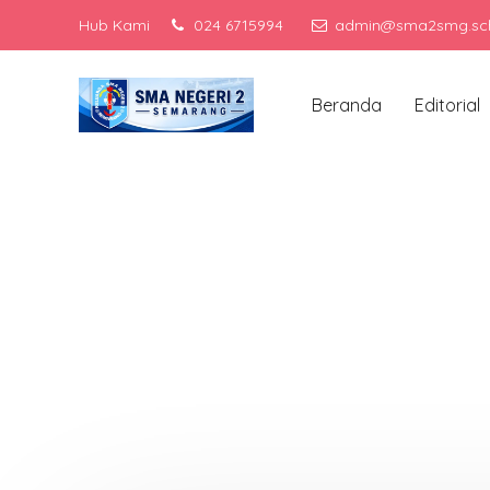
Hub Kami
024 6715994
admin@sma2smg.sch
Men
Beranda
Editorial