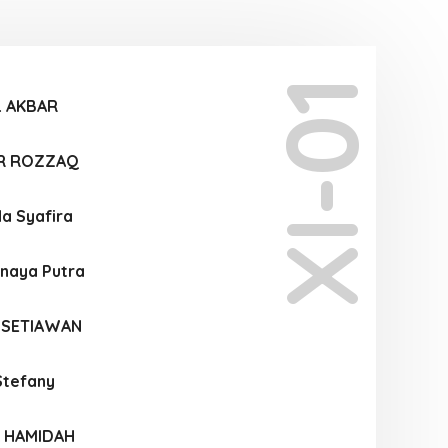
XI-01
L AKBAR
R ROZZAQ
da Syafira
anaya Putra
 SETIAWAN
Stefany
A HAMIDAH