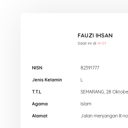
FAUZI IHSAN
Saat ini di
XI-01
NISN
82391777
Jenis Kelamin
L
T.T.L
SEMARANG, 28 Oktobe
Agama
Islam
Alamat
Jalan menjangan III no