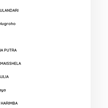
WULANDARI
 Nugroho
A PUTRA
AMAISSHELA
ULIA
aya
 HARIMBA