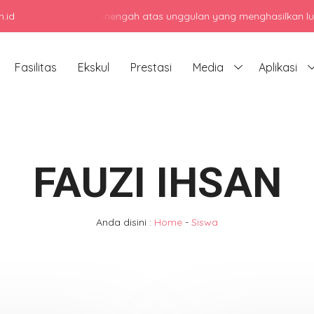
.id
jadi sekolah menengah atas unggulan yang menghasilkan lulusan ber
Fasilitas
Ekskul
Prestasi
Media
Aplikasi
FAUZI IHSAN
Anda disini :
Home
-
Siswa