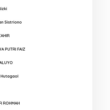
izki
an Sistriono
ZAHIR
A PUTRI FAIZ
WALUYO
 Hutagaol
OR ROHMAH