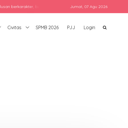
karakter, berprestasi, dan siap bersaing di era global dengan teta
Jumat,
07 Agu 2026
Civitas
SPMB 2026
PJJ
Login