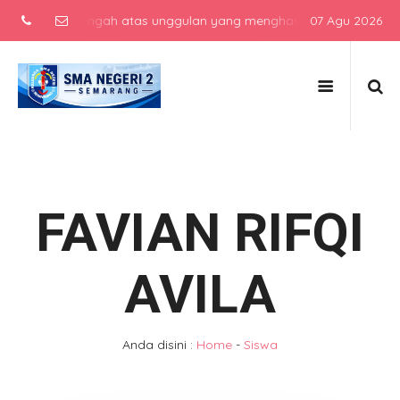
ekolah menengah atas unggulan yang menghasilkan lulusan berkarakte
07 Agu 2026
FAVIAN RIFQI
AVILA
Anda disini :
Home
-
Siswa