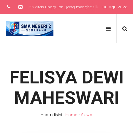
olah menengah atas unggulan yang menghasilkan lulusan berkarakter,
08 Agu 2026
FELISYA DEWI
MAHESWARI
Anda disini :
Home
-
Siswa