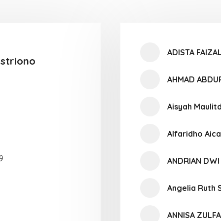
ADISTA FAIZA
istriono
AHMAD ABDU
Aisyah Maulit
Alfaridho Aic
9
ANDRIAN DWI
Angelia Ruth 
ANNISA ZULF