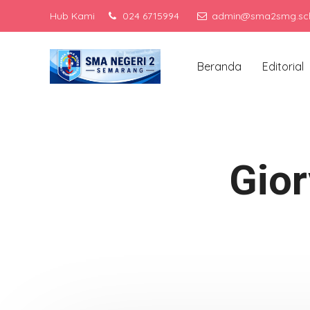
Hub Kami
024 6715994
admin@sma2smg.sch
Men
Beranda
Editorial
Gior