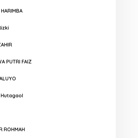
 HARIMBA
izki
ZAHIR
A PUTRI FAIZ
WALUYO
 Hutagaol
OR ROHMAH