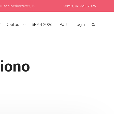
karakter, berprestasi, dan siap bersaing di era global dengan teta
Kamis,
06 Agu 2026
Civitas
SPMB 2026
PJJ
Login
riono