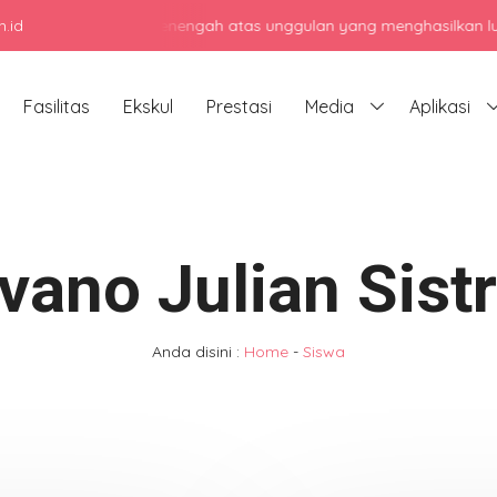
.id
jadi sekolah menengah atas unggulan yang menghasilkan lulusan ber
Fasilitas
Ekskul
Prestasi
Media
Aplikasi
vano Julian Sist
Anda disini :
Home
-
Siswa