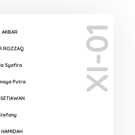
XI-01
L AKBAR
R ROZZAQ
da Syafira
anaya Putra
 SETIAWAN
Stefany
A HAMIDAH