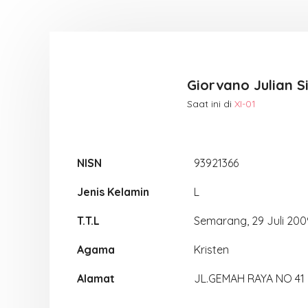
Giorvano Julian S
Saat ini di
XI-01
NISN
93921366
Jenis Kelamin
L
T.T.L
Semarang, 29 Juli 200
Agama
Kristen
Alamat
JL.GEMAH RAYA NO 41