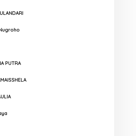
WULANDARI
 Nugroho
A PUTRA
AMAISSHELA
ULIA
aya