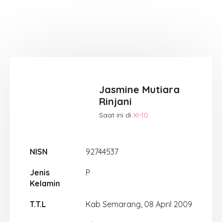
Jasmine Mutiara
Rinjani
Saat ini di
XI-10
NISN
92744537
Jenis
P
Kelamin
T.T.L
Kab Semarang, 08 April 2009