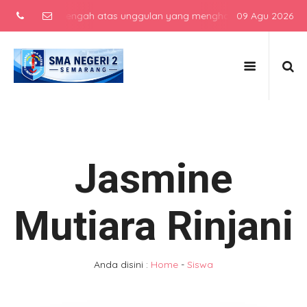
ekolah menengah atas unggulan yang menghasilkan lulusan berkarakt
09 Agu 2026
Jasmine
Mutiara Rinjani
Anda disini :
Home
-
Siswa