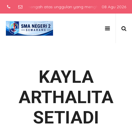
sekolah menengah atas unggulan yang menghasilkan lulusan berkarak
08 Agu 2026
KAYLA
ARTHALITA
SETIADI