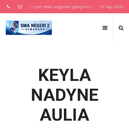
 sekolah menengah atas unggulan yang menghasilkan lulusan berkarak
07 Agu 2026
KEYLA
NADYNE
AULIA