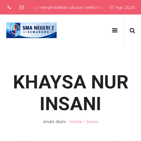
nggulan yang menghasilkan lulusan berkarakter, berprestasi, dan s
07 Agu 2026
KHAYSA NUR
INSANI
Anda disini :
Home
-
Siswa