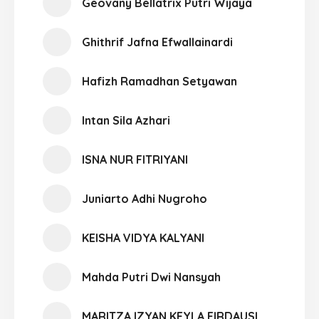
Geovany Bellatrix Putri Wijaya
Ghithrif Jafna Efwallainardi
Hafizh Ramadhan Setyawan
Intan Sila Azhari
ISNA NUR FITRIYANI
Juniarto Adhi Nugroho
KEISHA VIDYA KALYANI
Mahda Putri Dwi Nansyah
MARITZA IZYAN KEYLA FIRDAUSI