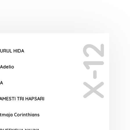
X-12
NURUL HIDA
 Adelio
YA
AMESTI TRI HAPSARI
atmaja Corinthians