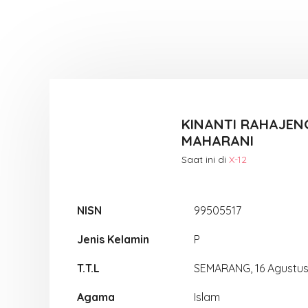
KINANTI RAHAJEN
MAHARANI
Saat ini di
X-12
NISN
99505517
Jenis Kelamin
P
T.T.L
SEMARANG, 16 Agustu
Agama
Islam