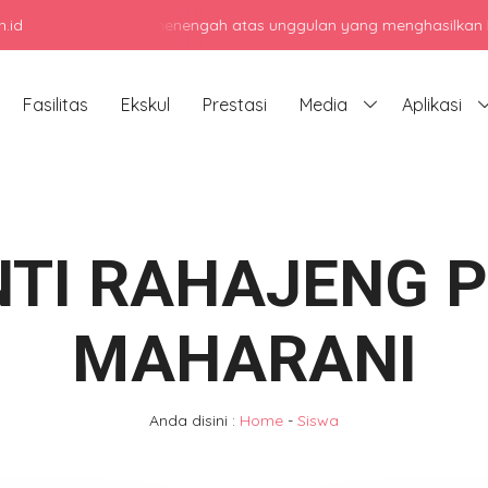
.id
njadi sekolah menengah atas unggulan yang menghasilkan lulusan be
Fasilitas
Ekskul
Prestasi
Media
Aplikasi
NTI RAHAJENG P
MAHARANI
Anda disini :
Home
-
Siswa