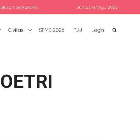
rkarakter, berprestasi, dan siap bersaing di era global dengan tet
Jumat,
07 Agu 2026
Civitas
SPMB 2026
PJJ
Login
OETRI