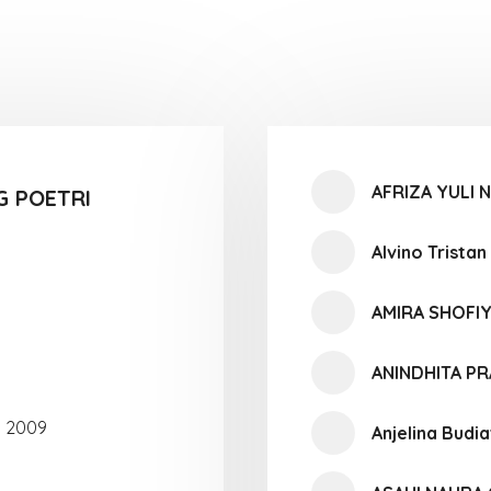
AFRIZA YULI 
G POETRI
Alvino Tristan
AMIRA SHOFI
ANINDHITA PR
s 2009
Anjelina Budi