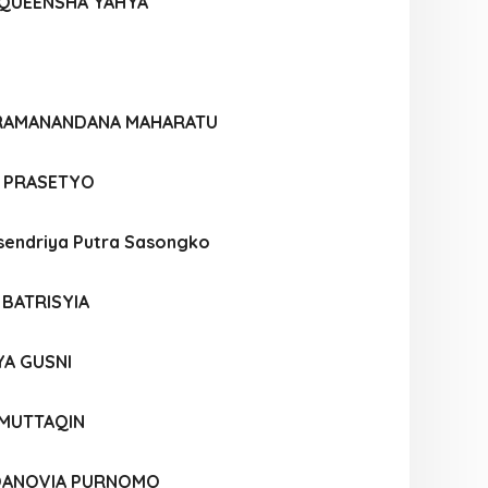
 QUEENSHA YAHYA
ARAMANANDANA MAHARATU
E PRASETYO
endriya Putra Sasongko
 BATRISYIA
A GUSNI
 MUTTAQIN
OANOVIA PURNOMO