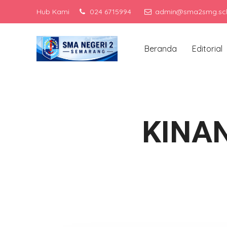
Hub Kami
024 6715994
admin@sma2smg.sch
Me
Beranda
Editorial
KINA