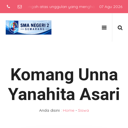
ekolah menengah atas unggulan yang menghasilkan lulusan berkarakt
07 Agu 2026
Komang Unna
Yanahita Asari
Anda disini :
Home
-
Siswa