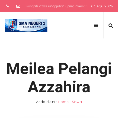
sekolah menengah atas unggulan yang menghasilkan lulusan berkarak
06 Agu 2026
Meilea Pelangi
Azzahira
Anda disini :
Home
-
Siswa