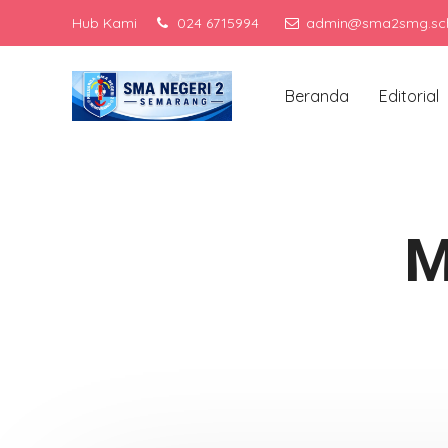
Hub Kami
024 6715994
admin@sma2smg.sch
Men
Beranda
Editorial
M