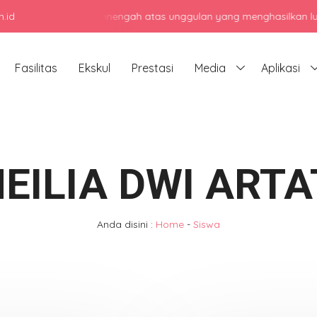
.id
jadi sekolah menengah atas unggulan yang menghasilkan lulusan ber
Fasilitas
Ekskul
Prestasi
Media
Aplikasi
EILIA DWI ARTA
Anda disini :
Home
-
Siswa