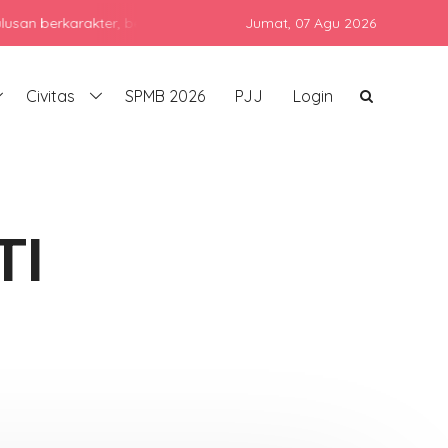
karakter, berprestasi, dan siap bersaing di era global dengan teta
Jumat,
07 Agu 2026
Civitas
SPMB 2026
PJJ
Login
TI