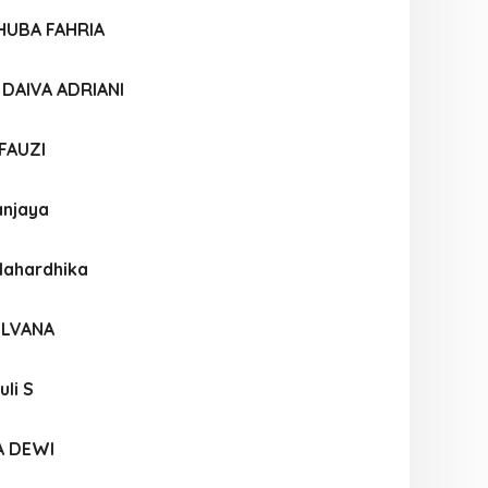
HUBA FAHRIA
DAIVA ADRIANI
FAUZI
anjaya
Mahardhika
ILVANA
li S
A DEWI