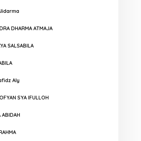
Alidarma
DRA DHARMA ATMAJA
YA SALSABILA
ABILA
idz Aly
FYAN SYA IFULLOH
A ABIDAH
 RAHMA