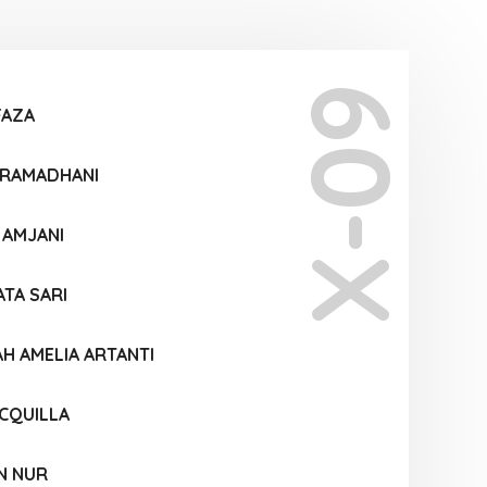
X-09
FAZA
I RAMADHANI
 AMJANI
TA SARI
AH AMELIA ARTANTI
CQUILLA
N NUR