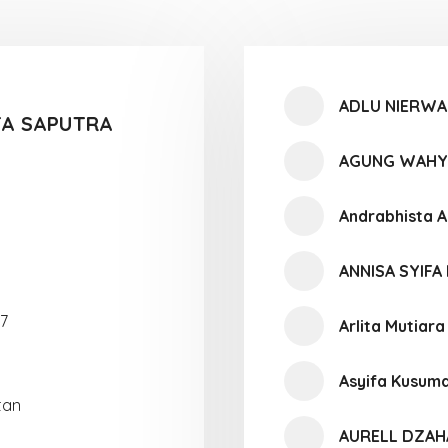
ADLU NIERW
A SAPUTRA
AGUNG WAHY
Andrabhista A
ANNISA SYIFA
7
Arlita Mutiar
Asyifa Kusuma
tan
AURELL DZAH