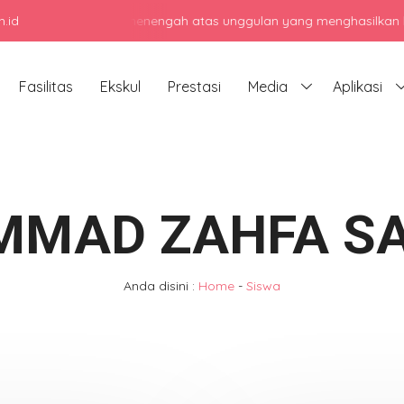
.id
enjadi sekolah menengah atas unggulan yang menghasilkan lulusan b
Fasilitas
Ekskul
Prestasi
Media
Aplikasi
MAD ZAHFA S
Anda disini :
Home
-
Siswa