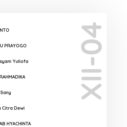
XII-04
ANTO
U PRAYOGO
syam Yuliofa
 RAHMADIKA
a Sany
 Citra Dewi
AB HYACHINTA