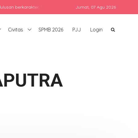
erkarakter, berprestasi, dan siap bersaing di era global dengan te
Jumat,
07 Agu 2026
Civitas
SPMB 2026
PJJ
Login
APUTRA