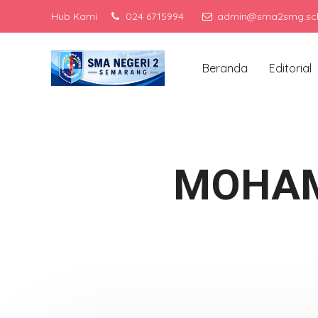
Hub Kami
024 6715994
admin@sma2smg.sch
M
Beranda
Editorial
MOHAM