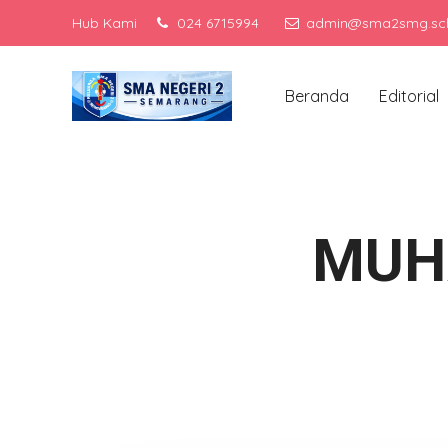
Hub Kami
024 6715994
admin@sma2smg.sch
Men
Beranda
Editorial
MUH