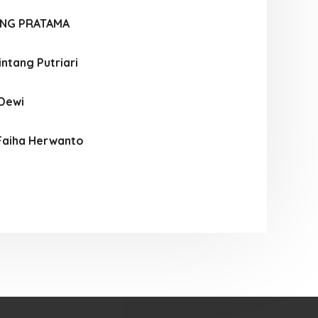
NG PRATAMA
intang Putriari
 Dewi
Faiha Herwanto