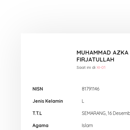
MUHAMMAD AZKA 
FIRJATULLAH
Saat ini di
XI-01
NISN
81791146
Jenis Kelamin
L
T.T.L
SEMARANG, 16 Desemb
Agama
Islam