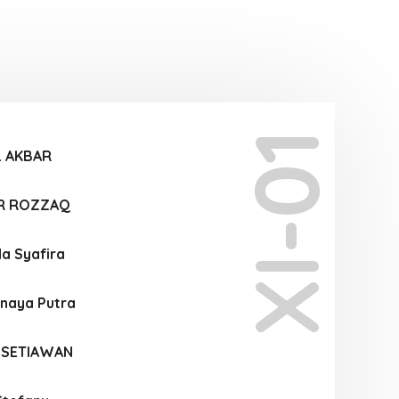
XI-01
L AKBAR
R ROZZAQ
da Syafira
anaya Putra
 SETIAWAN