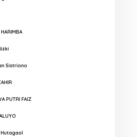
 HARIMBA
izki
an Sistriono
ZAHIR
A PUTRI FAIZ
WALUYO
 Hutagaol