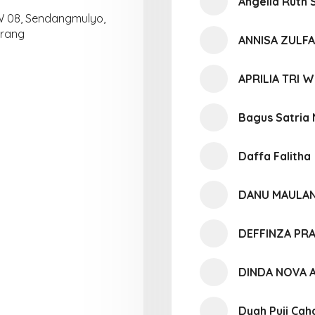
Angelia Ruth 
 08, Sendangmulyo,
arang
ANNISA ZULF
APRILIA TRI 
Bagus Satria
Daffa Falitha
DANU MAULAN
DEFFINZA PR
DINDA NOVA A
Dyah Puji Cah