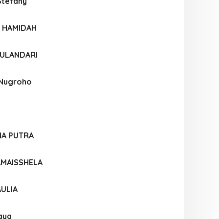
Stefany
A HAMIDAH
WULANDARI
 Nugroho
A PUTRA
AMAISSHELA
ULIA
aya