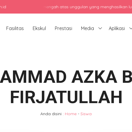
.id
jadi sekolah menengah atas unggulan yang menghasilkan lulusan berk
Fasilitas
Ekskul
Prestasi
Media
Aplikasi
AMMAD AZKA B
FIRJATULLAH
Anda disini :
Home
-
Siswa