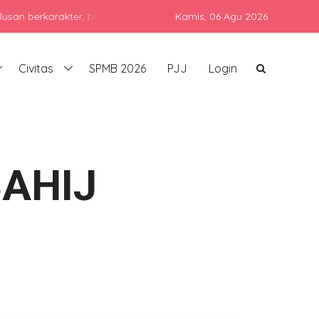
arakter, berprestasi, dan siap bersaing di era global dengan teta
Kamis,
06 Agu 2026
Civitas
SPMB 2026
PJJ
Login
AHIJ