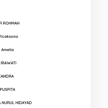
OR ROHMAH
Wicaksono
 Amelia
 IRAWATI
 CANDRA
PUSPITA
A NURUL HIDAYAD