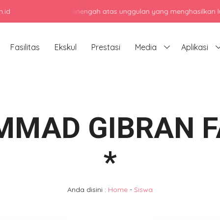
.id
njadi sekolah menengah atas unggulan yang menghasilkan lulusan ber
Fasilitas
Ekskul
Prestasi
Media
Aplikasi
MAD GIBRAN F
*
Anda disini :
Home
-
Siswa