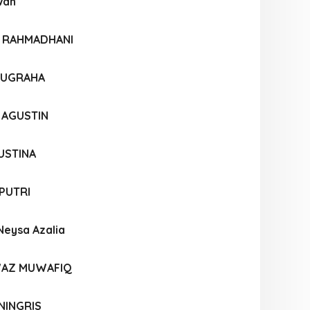
wan
I RAHMADHANI
NUGRAHA
 AGUSTIN
USTINA
PUTRI
Neysa Azalia
WAZ MUWAFIQ
 NINGRIS