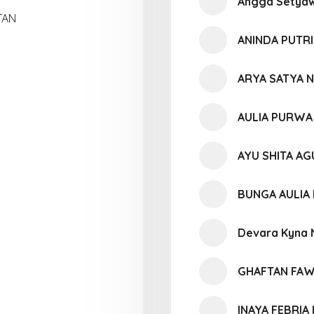
Angga Setya
TAN
ANINDA PUTR
ARYA SATYA 
AULIA PURWA
AYU SHITA AG
BUNGA AULIA 
Devara Kyna 
GHAFTAN FA
INAYA FEBRIA