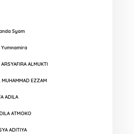
nanda Syam
na Yumnamira
 ARSYAFIRA ALMUKTI
L MUHAMMAD EZZAM
A ADILA
ADILA ATMOKO
YA ADITIYA