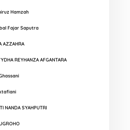
iruz Hamzah
al Fajar Saputra
IA AZZAHRA
VYDHA REYHANZA AFGANTARA
 Ghassani
ktafiani
TI NANDA SYAHPUTRI
NUGROHO