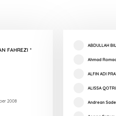
ABDULLAH BI
N FAHREZI *
Ahmad Romadh
ALFIN ADI PR
ALISSA QOT
ber 2008
Andrean Sad