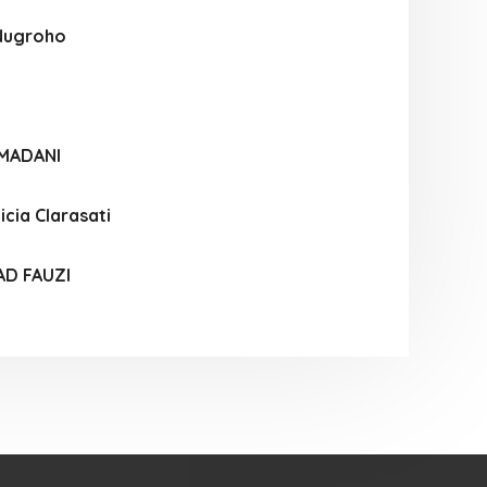
Nugroho
AMADANI
icia Clarasati
AD FAUZI