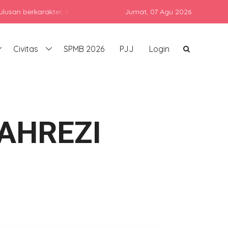
karakter, berprestasi, dan siap bersaing di era global dengan tet
Jumat,
07 Agu 2026
Civitas
SPMB 2026
PJJ
Login
AHREZI