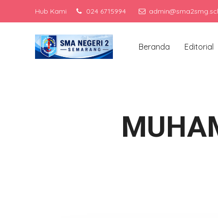
Hub Kami
024 6715994
admin@sma2smg.sch
Me
Beranda
Editorial
MUHAM