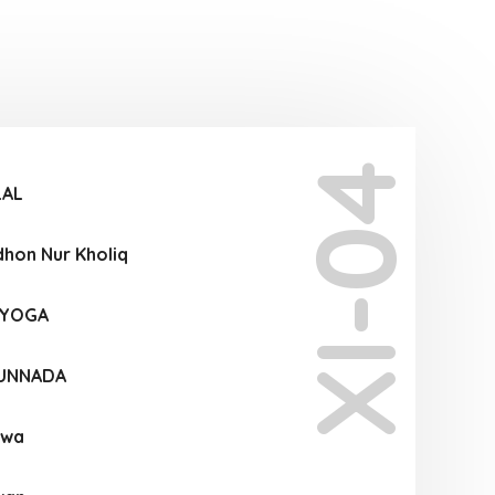
XI-04
LAL
on Nur Kholiq
AYOGA
RUNNADA
ewa