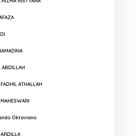
 RIZMA RISTYANA
MAFAZA
DI
 RAMADINA
 ABDILLAH
 FADHIL ATHALLAH
I MAHESWARI
ando Oktaviano
 ARDILLA