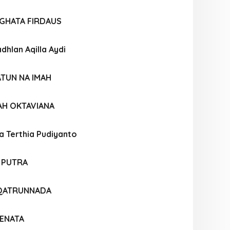
GHATA FIRDAUS
hlan Aqilla Aydi
ATUN NA IMAH
AH OKTAVIANA
a Terthia Pudiyanto
 PUTRA
I QATRUNNADA
RENATA