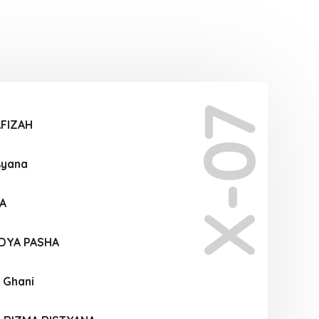
X-07
AFIZAH
syana
A
UDYA PASHA
 Ghani