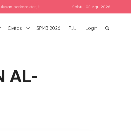
karakter, berprestasi, dan siap bersaing di era global dengan tet
Sabtu,
08 Agu 2026
Civitas
SPMB 2026
PJJ
Login
 AL-