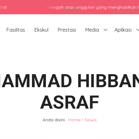
.id
njadi sekolah menengah atas unggulan yang menghasilkan lulusan ber
Fasilitas
Ekskul
Prestasi
Media
Aplikasi
AMMAD HIBBAN
ASRAF
Anda disini :
Home
-
Siswa