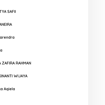
TYA SAFII
ANEIRA
Narendra
la
 ZAFIRA RAHMAN
 KINANTI WIJAYA
ya Aqiela