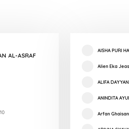
AISHA PURI H
N AL-ASRAF
Alien Eka Jea
ALIFA DAYYAN
ANINDITA AY
10
Arfan Ghaisan