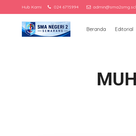
Hub Kami
024 6715994
admin@sma2smg.sch
Me
Beranda
Editorial
MUH