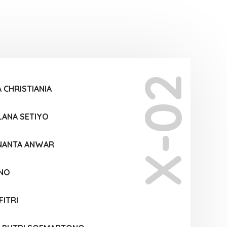
X-02
 CHRISTIANIA
LANA SETIYO
NANTA ANWAR
KNO
FITRI