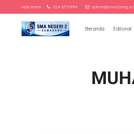
Hub Kami
024 6715994
admin@sma2smg.sch
M
Beranda
Editorial
MUH