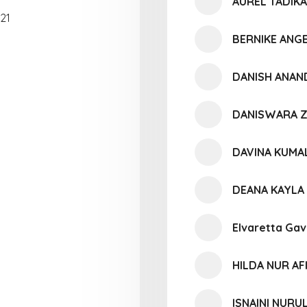
AUREL TADIK
21
BERNIKE ANG
DANISH ANAN
DANISWARA Z
DAVINA KUMA
DEANA KAYLA
Elvaretta Gavr
HILDA NUR AF
ISNAINI NURU