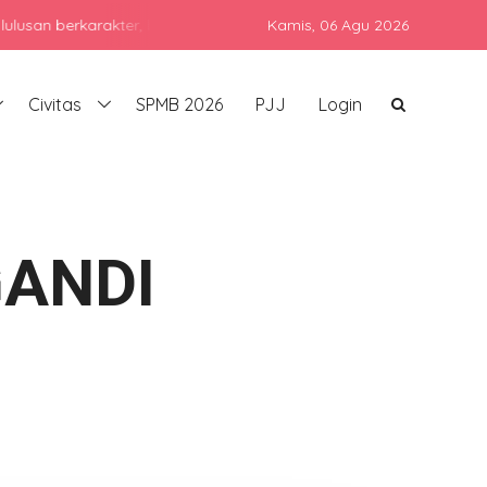
rkarakter, berprestasi, dan siap bersaing di era global dengan te
Kamis,
06 Agu 2026
Civitas
SPMB 2026
PJJ
Login
ANDI