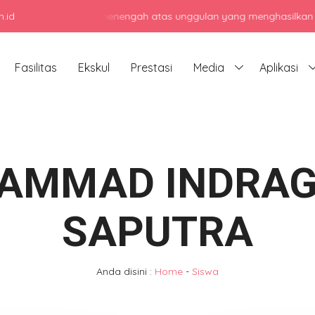
.id
enjadi sekolah menengah atas unggulan yang menghasilkan lulusan be
Fasilitas
Ekskul
Prestasi
Media
Aplikasi
AMMAD INDRAG
SAPUTRA
Anda disini :
Home
-
Siswa