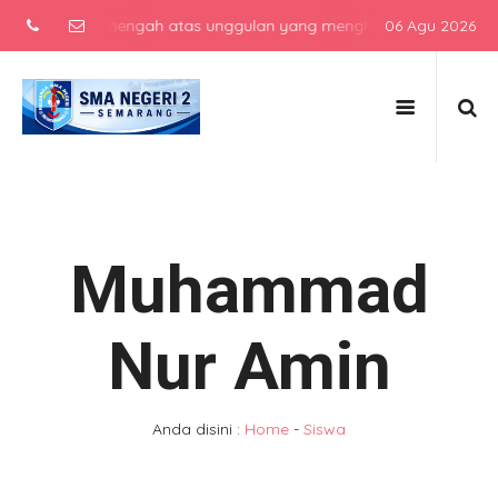
 sekolah menengah atas unggulan yang menghasilkan lulusan berkarak
06 Agu 2026
Muhammad
Nur Amin
Anda disini :
Home
-
Siswa