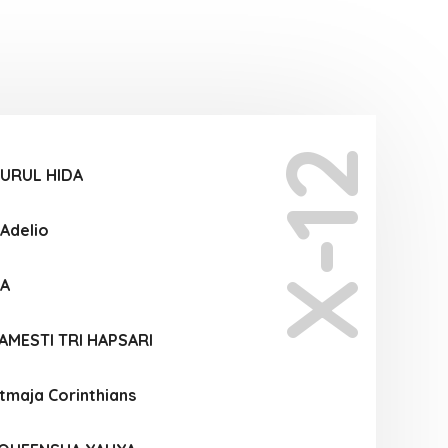
X-12
NURUL HIDA
 Adelio
YA
AMESTI TRI HAPSARI
atmaja Corinthians