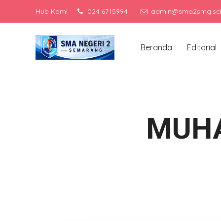
Hub Kami
024 6715994
admin@sma2smg.sch
Me
Beranda
Editorial
MUHA