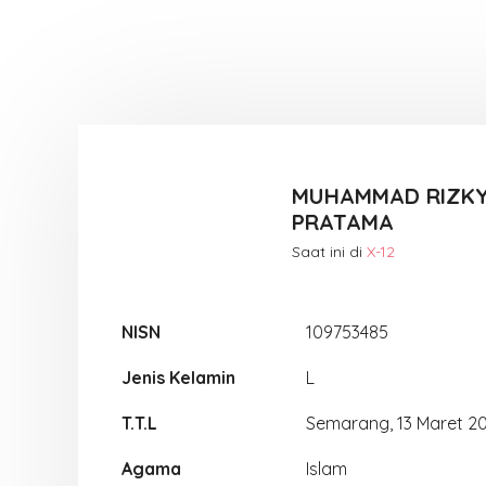
MUHAMMAD RIZKY
PRATAMA
Saat ini di
X-12
NISN
109753485
Jenis Kelamin
L
T.T.L
Semarang, 13 Maret 2
Agama
Islam