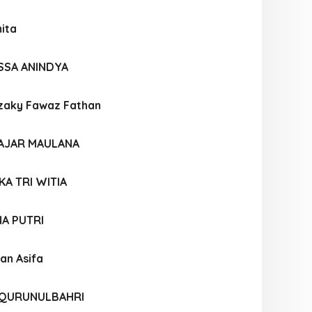
ita
SSA ANINDYA
aky Fawaz Fathan
AJAR MAULANA
KA TRI WITIA
A PUTRI
an Asifa
Z QURUNULBAHRI