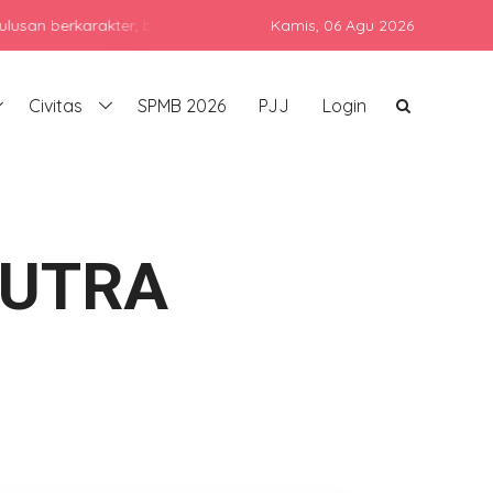
karakter, berprestasi, dan siap bersaing di era global dengan tet
Kamis,
06 Agu 2026
Civitas
SPMB 2026
PJJ
Login
PUTRA