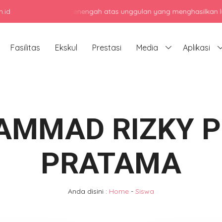
.id
njadi sekolah menengah atas unggulan yang menghasilkan lulusan ber
Fasilitas
Ekskul
Prestasi
Media
Aplikasi
MMAD RIZKY 
PRATAMA
Anda disini :
Home
-
Siswa