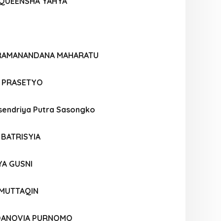
 QUEENSHA YAHYA
ARAMANANDANA MAHARATU
E PRASETYO
endriya Putra Sasongko
 BATRISYIA
A GUSNI
 MUTTAQIN
OANOVIA PURNOMO