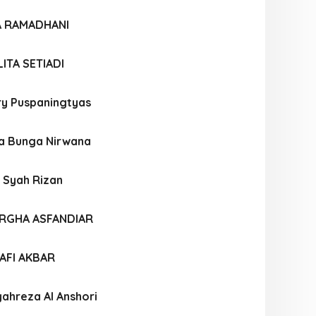
A RAMADHANI
ITA SETIADI
ry Puspaningtyas
a Bunga Nirwana
 Syah Rizan
RGHA ASFANDIAR
FI AKBAR
hreza Al Anshori