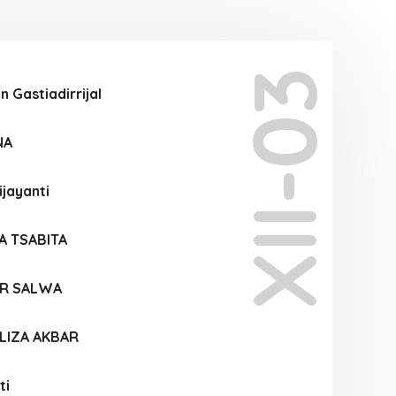
XII-03
 Gastiadirrijal
NA
ijayanti
A TSABITA
AR SALWA
LIZA AKBAR
ti