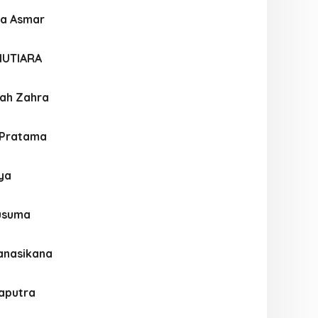
na Asmar
MUTIARA
ah Zahra
 Pratama
aya
usuma
anasikana
aputra