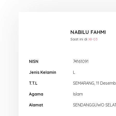
NABILU FAHMI
Saat ini di
XII-03
NISN
74161091
Jenis Kelamin
L
T.T.L
SEMARANG, 11 Desemb
Agama
Islam
Alamat
SENDANGGUWO SELA