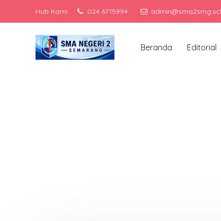
Hub Kami
024 6715994
admin@sma2smg.sch
Menj
Beranda
Editorial