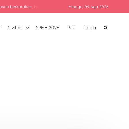
arakter, berprestasi, dan siap bersaing di era global dengan tetap
Minggu,
09 Agu 2026
Civitas
SPMB 2026
PJJ
Login