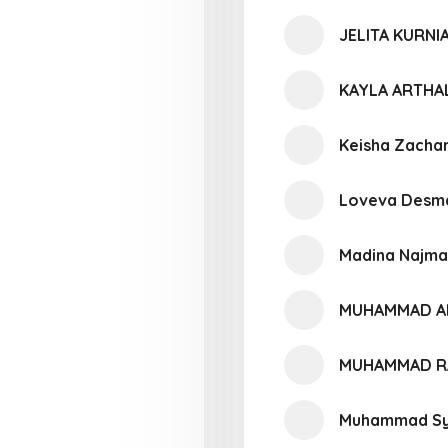
JELITA KURNI
KAYLA ARTHAL
Keisha Zacha
Loveva Desm
Madina Najma
MUHAMMAD A
MUHAMMAD RA
Muhammad Sya