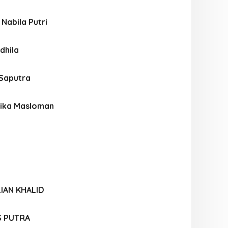
Nabila Putri
dhila
Saputra
ika Masloman
LIAN KHALID
S PUTRA