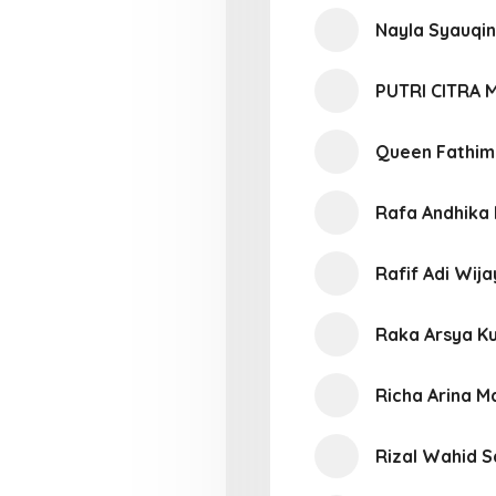
Nayla Syauqi
PUTRI CITRA 
Queen Fathim
Rafa Andhika
Rafif Adi Wij
Raka Arsya K
Richa Arina M
Rizal Wahid S