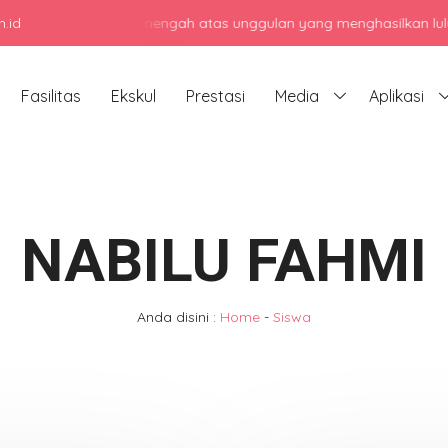
.id
adi sekolah menengah atas unggulan yang menghasilkan lulusan berk
Fasilitas
Ekskul
Prestasi
Media
Aplikasi
NABILU FAHMI
Anda disini :
Home
-
Siswa