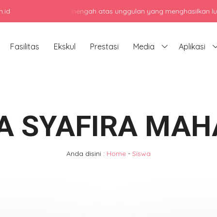
.id
jadi sekolah menengah atas unggulan yang menghasilkan lulusan ber
Fasilitas
Ekskul
Prestasi
Media
Aplikasi
A SYAFIRA MAH
Anda disini :
Home
-
Siswa