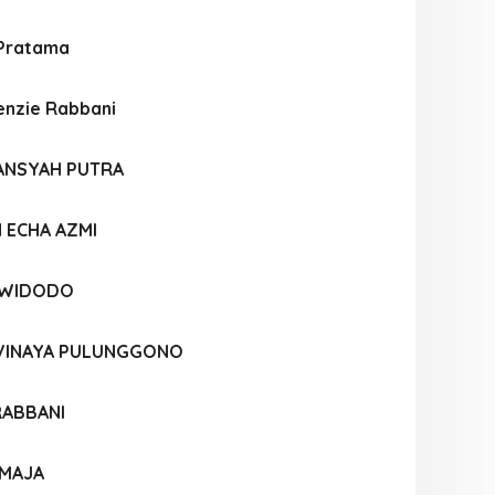
 Pratama
Kenzie Rabbani
ANSYAH PUTRA
 ECHA AZMI
 WIDODO
 VINAYA PULUNGGONO
RABBANI
TMAJA