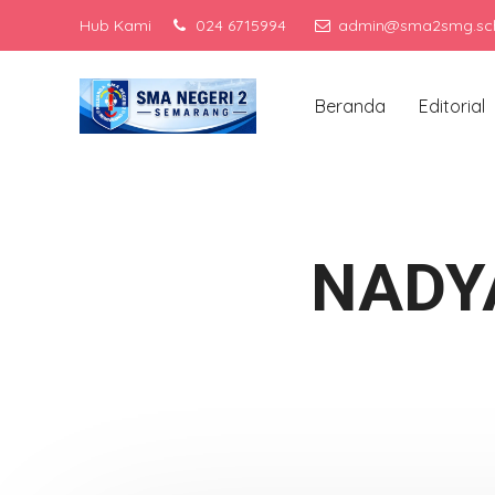
Hub Kami
024 6715994
admin@sma2smg.sch
Men
Beranda
Editorial
NADY