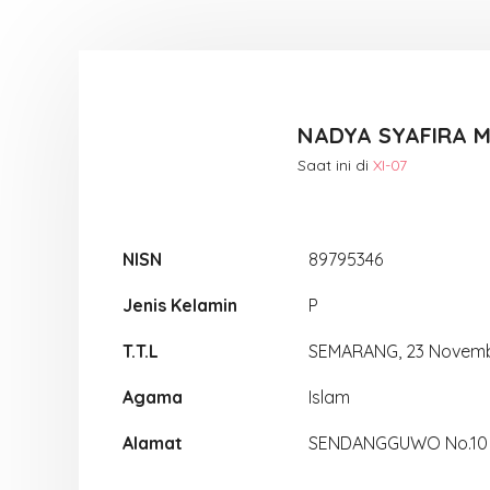
NADYA SYAFIRA 
Saat ini di
XI-07
NISN
89795346
Jenis Kelamin
P
T.T.L
SEMARANG, 23 Novem
Agama
Islam
Alamat
SENDANGGUWO No.10 