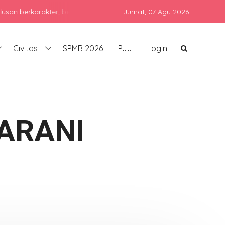
karakter, berprestasi, dan siap bersaing di era global dengan teta
Jumat,
07 Agu 2026
Civitas
SPMB 2026
PJJ
Login
ARANI