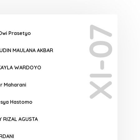
XI-07
Dwi Prasetyo
UDIN MAULANA AKBAR
 KAYLA WARDOYO
ar Maharani
Rasya Hastomo
Y RIZAL AGUSTA
RDANI