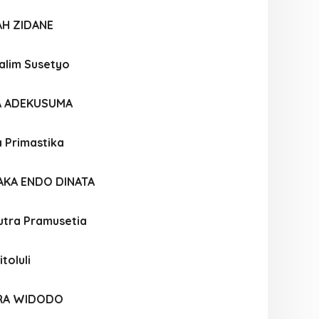
AH ZIDANE
alim Susetyo
IA ADEKUSUMA
a Primastika
AKA ENDO DINATA
utra Pramusetia
toluli
RA WIDODO