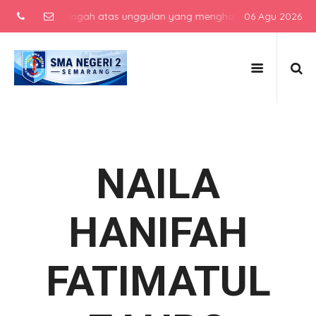
ekolah menengah atas unggulan yang menghasilkan lulusan berkarakte
06 Agu 2026
NAILA
HANIFAH
FATIMATUL