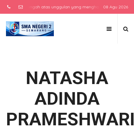
ekolah menengah atas unggulan yang menghasilkan lulusan berkarakte
08 Agu 2026
NATASHA
ADINDA
PRAMESHWAR