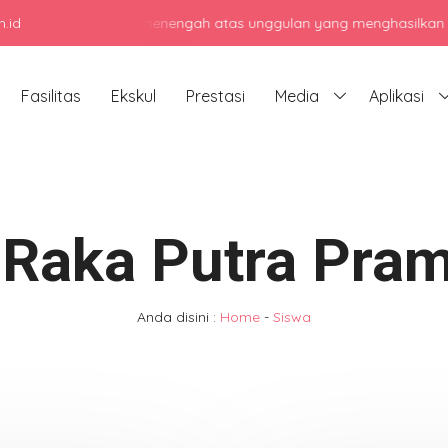
.id
enjadi sekolah menengah atas unggulan yang menghasilkan lulusan be
Fasilitas
Ekskul
Prestasi
Media
Aplikasi
 Raka Putra Pram
Anda disini :
Home
-
Siswa