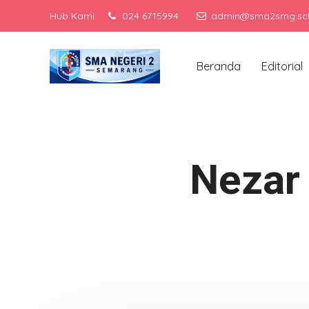
Hub Kami
024 6715994
admin@sma2smg.sch
M
Beranda
Editorial
Nezar