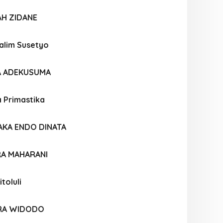
AH ZIDANE
alim Susetyo
IA ADEKUSUMA
a Primastika
AKA ENDO DINATA
RA MAHARANI
toluli
RA WIDODO