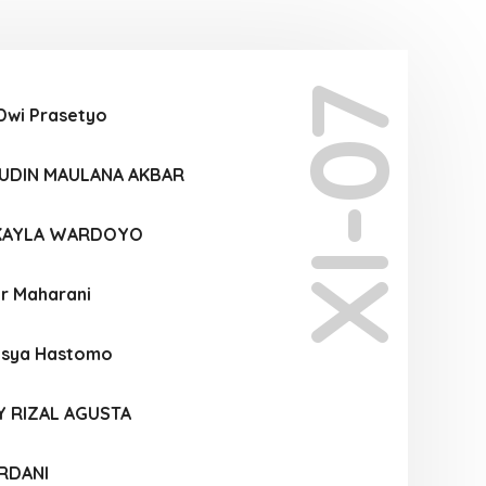
XI-07
Dwi Prasetyo
UDIN MAULANA AKBAR
 KAYLA WARDOYO
ar Maharani
Rasya Hastomo
Y RIZAL AGUSTA
RDANI