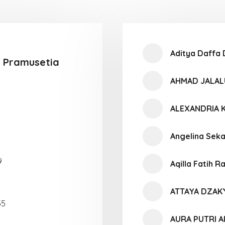
Aditya Daffa 
 Pramusetia
AHMAD JALAL
ALEXANDRIA
Angelina Sek
9
Aqilla Fatih 
ATTAYA DZAK
55
AURA PUTRI A