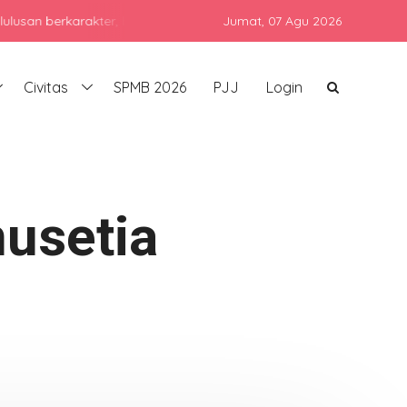
rkarakter, berprestasi, dan siap bersaing di era global dengan te
Jumat,
07 Agu 2026
Civitas
SPMB 2026
PJJ
Login
usetia