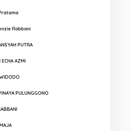
 Pratama
Kenzie Rabbani
ANSYAH PUTRA
 ECHA AZMI
 WIDODO
 VINAYA PULUNGGONO
RABBANI
TMAJA