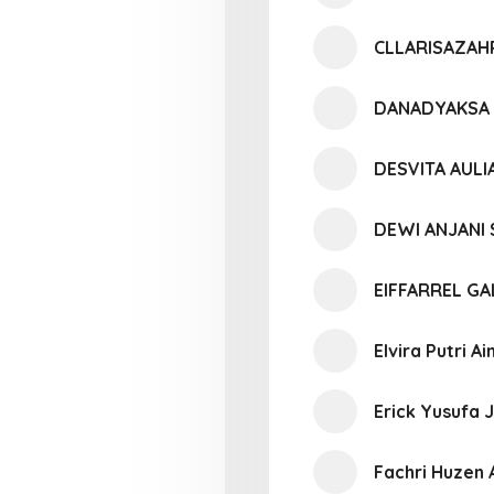
CLLARISAZAHR
DANADYAKSA
DESVITA AULI
DEWI ANJANI 
EIFFARREL G
Elvira Putri A
Erick Yusufa 
Fachri Huzen 