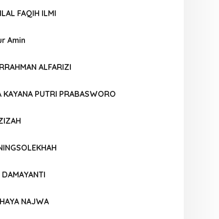
AL FAQIH ILMI
r Amin
URRAHMAN ALFARIZI
A KAYANA PUTRI PRABASWORO
ZIZAH
 NINGSOLEKHAH
A DAMAYANTI
AHAYA NAJWA