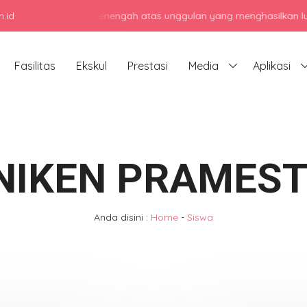
.id
jadi sekolah menengah atas unggulan yang menghasilkan lulusan ber
Fasilitas
Ekskul
Prestasi
Media
Aplikasi
NIKEN PRAMEST
Anda disini :
Home
-
Siswa