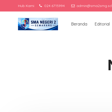
Hub Kami
024 6715994
admin@sma2smg.sch
Men
Beranda
Editorial