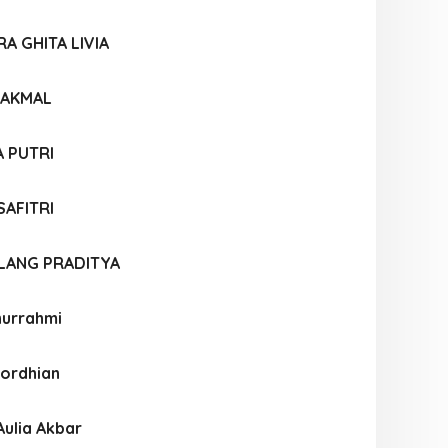
A GHITA LIVIA
 AKMAL
A PUTRI
SAFITRI
ALANG PRADITYA
inurrahmi
Jordhian
Aulia Akbar