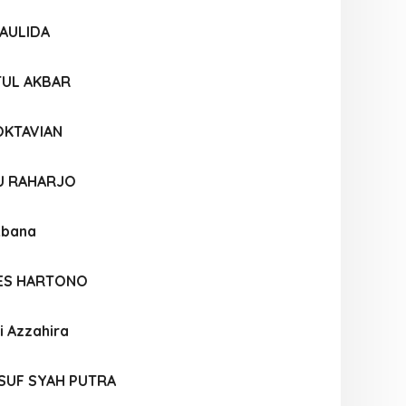
MAULIDA
TUL AKBAR
OKTAVIAN
U RAHARJO
kbana
ES HARTONO
i Azzahira
UF SYAH PUTRA