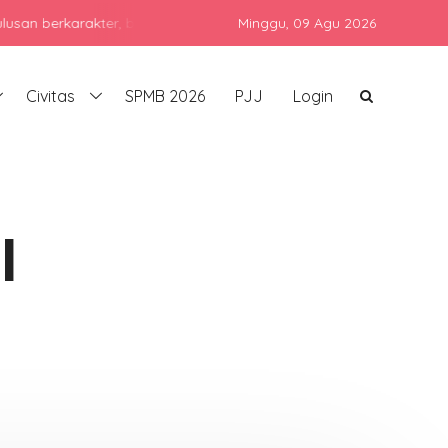
karakter, berprestasi, dan siap bersaing di era global dengan teta
Minggu,
09 Agu 2026
Civitas
SPMB 2026
PJJ
Login
I