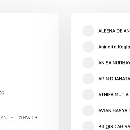
ALEENA DEIAN
Anindita Kayl
ANISA NURHAY
ARIN DJANAT
09
ATHIFA MUTI
AVIAN RASYA
N 1 RT 01 RW 09
BILQIS CARIS