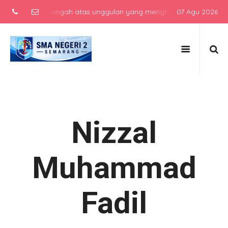
sekolah menengah atas unggulan yang menghasilkan lulusan berkarak
07 Agu 2026
Nizzal
Muhammad
Fadil