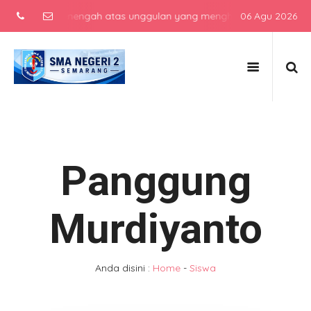
 sekolah menengah atas unggulan yang menghasilkan lulusan berkarak
06 Agu 2026
Panggung
Murdiyanto
Anda disini :
Home
-
Siswa