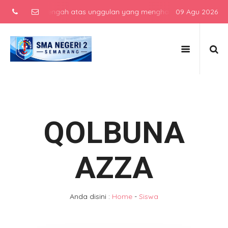
ekolah menengah atas unggulan yang menghasilkan lulusan berkarakt
09 Agu 2026
QOLBUNA
AZZA
Anda disini :
Home
-
Siswa