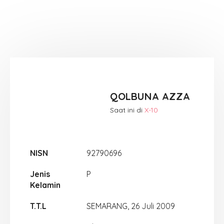
QOLBUNA AZZA
Saat ini di
X-10
NISN
92790696
Jenis
P
Kelamin
T.T.L
SEMARANG, 26 Juli 2009