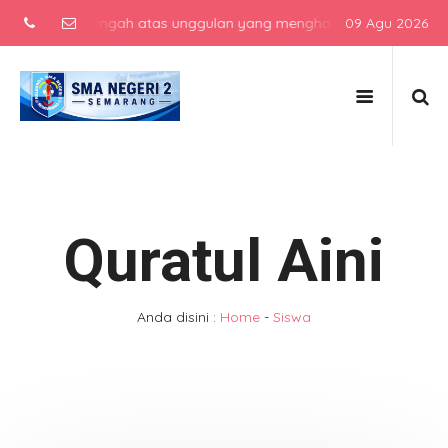
ekolah menengah atas unggulan yang menghasilkan lulusan berkarakte
09 Agu 2026
Quratul Aini
Anda disini :
Home
-
Siswa