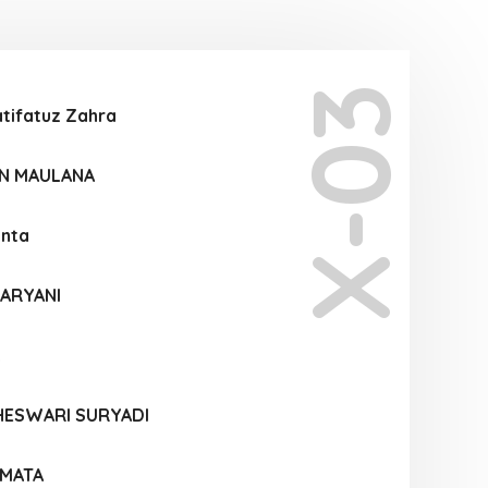
X-03
tifatuz Zahra
N MAULANA
inta
 ARYANI
HESWARI SURYADI
RMATA