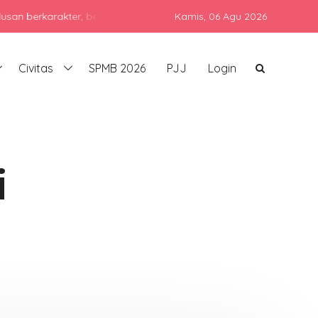
arakter, berprestasi, dan siap bersaing di era global dengan teta
Kamis,
06 Agu 2026
Civitas
SPMB 2026
PJJ
Login
i