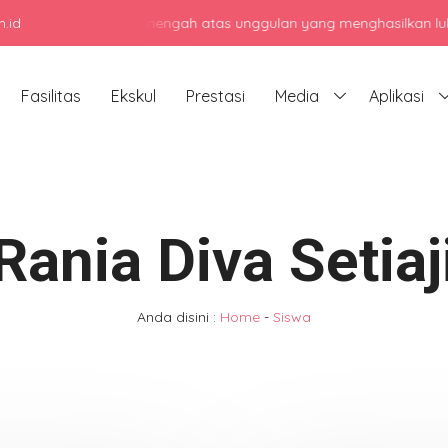
.id
jadi sekolah menengah atas unggulan yang menghasilkan lulusan berk
Fasilitas
Ekskul
Prestasi
Media
Aplikasi
Rania Diva Setiaj
Anda disini :
Home
-
Siswa