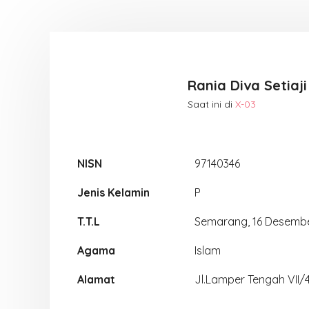
Rania Diva Setiaji
Saat ini di
X-03
NISN
97140346
Jenis Kelamin
P
T.T.L
Semarang, 16 Desemb
Agama
Islam
Alamat
Jl.Lamper Tengah VII/