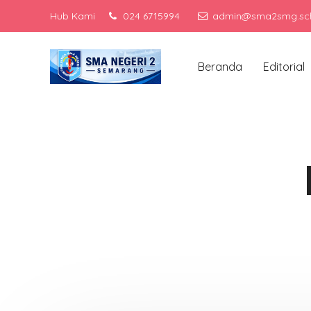
Hub Kami
024 6715994
admin@sma2smg.sch
Men
Beranda
Editorial