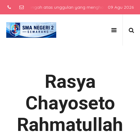
ekolah menengah atas unggulan yang menghasilkan lulusan berkarakt
09 Agu 2026
Rasya
Chayoseto
Rahmatullah