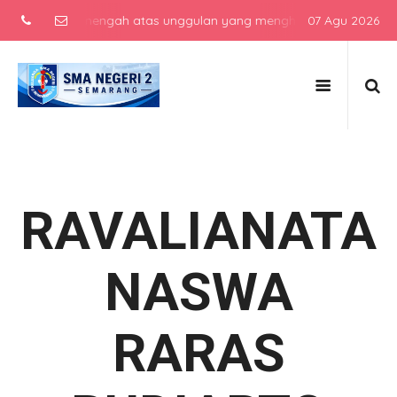
sekolah menengah atas unggulan yang menghasilkan lulusan berkarak
07 Agu 2026
RAVALIANATA
NASWA
RARAS