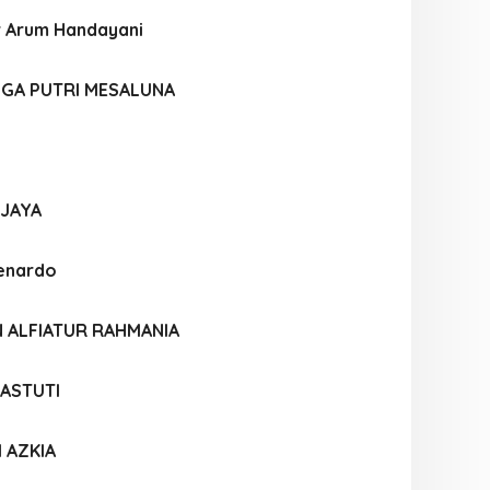
r Arum Handayani
NGA PUTRI MESALUNA
JAYA
enardo
N ALFIATUR RAHMANIA
 ASTUTI
I AZKIA