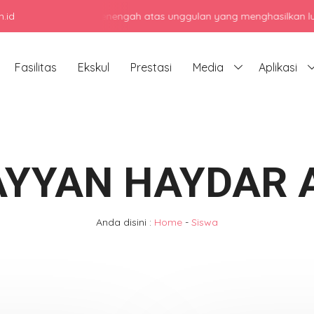
.id
jadi sekolah menengah atas unggulan yang menghasilkan lulusan ber
Fasilitas
Ekskul
Prestasi
Media
Aplikasi
AYYAN HAYDAR A
Anda disini :
Home
-
Siswa