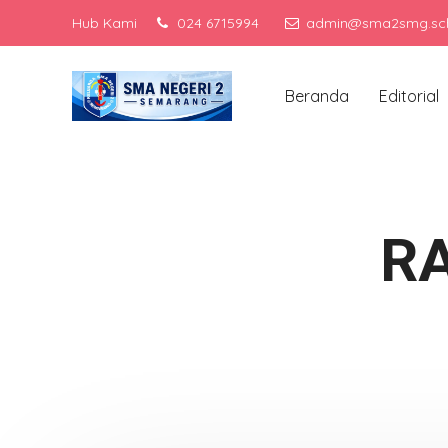
Hub Kami
024 6715994
admin@sma2smg.sch
Men
Beranda
Editorial
R