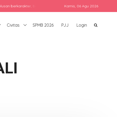
karakter, berprestasi, dan siap bersaing di era global dengan teta
Kamis,
06 Agu 2026
Civitas
SPMB 2026
PJJ
Login
LI