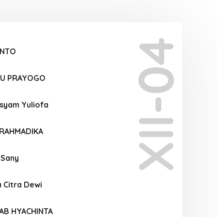
XII-04
ANTO
U PRAYOGO
syam Yuliofa
 RAHMADIKA
a Sany
 Citra Dewi
AB HYACHINTA