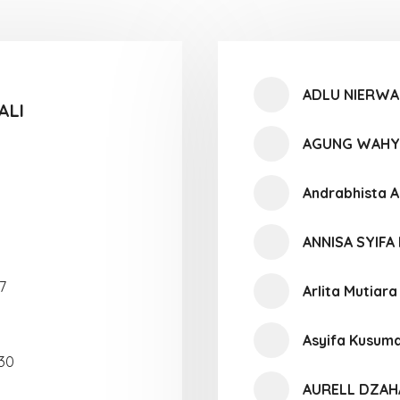
ADLU NIERW
ALI
AGUNG WAHY
Andrabhista A
ANNISA SYIFA
7
Arlita Mutiar
Asyifa Kusuma
30
AURELL DZAH