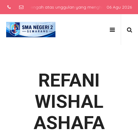
sekolah menengah atas unggulan yang menghasilkan lulusan berkarakt
06 Agu 2026
REFANI
WISHAL
ASHAFA